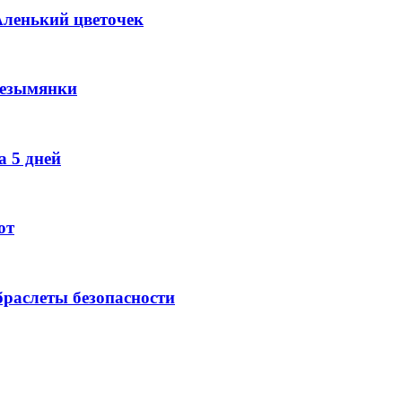
Аленький цветочек
Безымянки
 5 дней
ют
раслеты безопасности