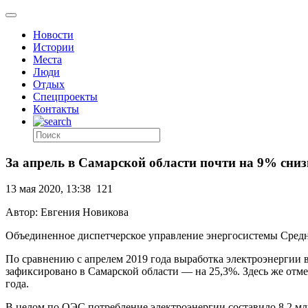
Новости
Истории
Места
Люди
Отдых
Спецпроекты
Контакты
За апрель в Самарской области почти на 9% сниз
13 мая 2020, 13:38
121
Автор: Евгения Новикова
Объединенное диспетчерское управление энергосистемы Средне
По сравнению с апрелем 2019 года выработка электроэнергии 
зафиксировано в Самарской области — на 25,3%. Здесь же от
года.
В целом по ОЭС потребление электроэнергии составило 8,2 мл