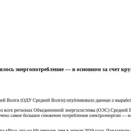
илось энергопотребление — в основном за счет к
й Волги (ОДУ Средней Волги) опубликовало данные о выработке
во всех регионах Объединенной энергосистемы (ОЭС) Средней В
мечено самое большое снижение потребления электроэнергии — 
рд кВт·ч, что на 6% меньше, чем в апреле 2019 года. Показате