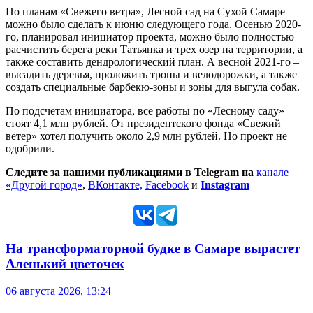
По планам «Свежего ветра», Лесной сад на Сухой Самаре
можно было сделать к июню следующего года. Осенью 2020-
го, планировал инициатор проекта, можно было полностью
расчистить берега реки Татьянка и трех озер на территории, а
также составить дендрологический план. А весной 2021-го –
высадить деревья, проложить тропы и велодорожки, а также
создать специальные барбекю-зоны и зоны для выгула собак.
По подсчетам инициатора, все работы по «Лесному саду»
стоят 4,1 млн рублей. От президентского фонда «Свежий
ветер» хотел получить около 2,9 млн рублей. Но проект не
одобрили.
Следите за нашими публикациями в Telegram на
канале
«Другой город»
,
ВКонтакте,
Facebook
и
Instagram
На трансформаторной будке в Самаре вырастет
Аленький цветочек
06 августа 2026, 13:24