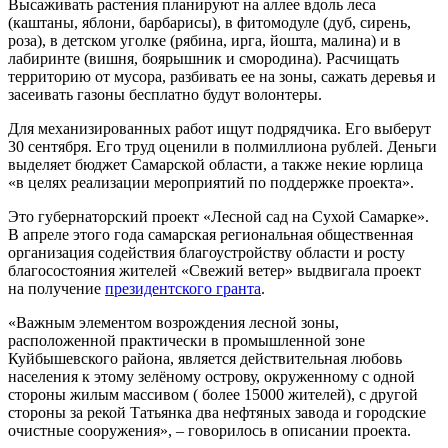
Высаживать растения планируют на аллее вдоль леса
(каштаны, яблони, барбарисы), в фитомодуле (дуб, сирень,
роза), в детском уголке (рябина, ирга, йошта, малина) и в
лабиринте (вишня, боярышник и смородина). Расчищать
территорию от мусора, разбивать ее на зоны, сажать деревья и
засеивать газоны бесплатно будут волонтеры.
Для механизированных работ ищут подрядчика. Его выберут
30 сентября. Его труд оценили в полмиллиона рублей. Деньги
выделяет бюджет Самарской области, а также некие юрлица
«в целях реализации мероприятий по поддержке проекта».
Это губернаторский проект «Лесной сад на Сухой Самарке».
В апреле этого года самарская региональная общественная
организация содействия благоустройству области и росту
благосостояния жителей «Свежий ветер» выдвигала проект
на получение
президентского гранта
.
«Важным элементом возрождения лесной зоны,
расположенной практически в промышленной зоне
Куйбышевского района, является действительная любовь
населения к этому зелёному острову, окруженному с одной
стороны жилым массивом ( более 15000 жителей), с другой
стороны за рекой Татьянка два нефтяных завода и городские
очистные сооружения», – говорилось в описании проекта.