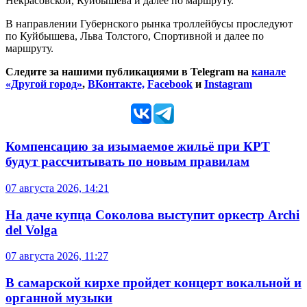
Некрасовской, Куйбышева и далее по маршруту.
В направлении Губернского рынка троллейбусы проследуют
по Куйбышева, Льва Толстого, Спортивной и далее по
маршруту.
Следите за нашими публикациями в Telegram на
канале
«Другой город»
,
ВКонтакте,
Facebook
и
Instagram
Компенсацию за изымаемое жильё при КРТ
будут рассчитывать по новым правилам
07 августа 2026, 14:21
На даче купца Соколова выступит оркестр Archi
del Volga
07 августа 2026, 11:27
В самарской кирхе пройдет концерт вокальной и
органной музыки