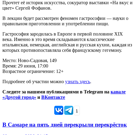
Прочтет её историк искусства, сокуратор выставки «На вкус и
цвет» Сергей Фофанов.
В лекции будет рассмотрен феномен гастрософии — науки о
правильном приготовлении и употреблении пищи.
Гастрософия зародилась в Европе в первой половине XIX
века. Именно в это время складываются классические
итальянская, немецкая, английская и русская кухни, каждая из
которых противопоставляла себя французскому гегемону.
Место: Ново-Садовая, 149
Время: 29 июня, 17:00
Возрастное ограничение: 12+
Подробнее об участии можно
узнать здесь
.
Следите за нашими публикациями в Telegram на
канале
«Другой город»
и
ВКонтакте
1
В Самаре на пять дней перекрыли перекрёсток