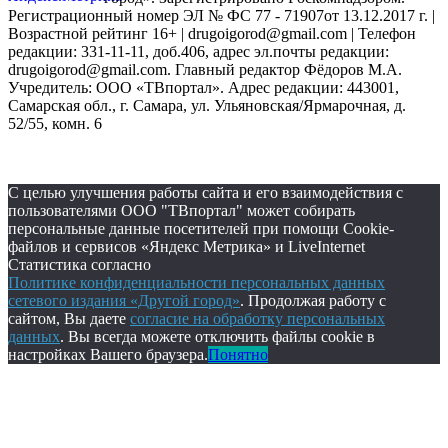
Регистрационный номер ЭЛ № ФС 77 - 71907от 13.12.2017 г. |
Возрастной рейтинг 16+ | drugoigorod@gmail.com
| Телефон
редакции: 331-11-11, доб.406, адрес эл.почты редакции:
drugoigorod@gmail.com. Главный редактор Фёдоров М.А.
Учредитель: ООО «ТВпортал». Адрес редакции: 443001,
Самарская обл., г. Самара, ул. Ульяновская/Ярмарочная, д.
52/55, комн. 6
С целью улучшения работы сайта и его взаимодействия с
пользователями ООО "ТВпортал" может собирать
персональные данные посетителей при помощи Cookie-
файлов и сервисов «Яндекс Метрика» и LiveInternet
Статистика согласно
Политике конфиденциальности персональных данных
сетевого издания «Другой город»
. Продолжая работу с
сайтом, Вы даете
согласие на обработку персональных
данных
. Вы всегда можете отключить файлы cookie в
настройках Вашего браузера.
Понятно