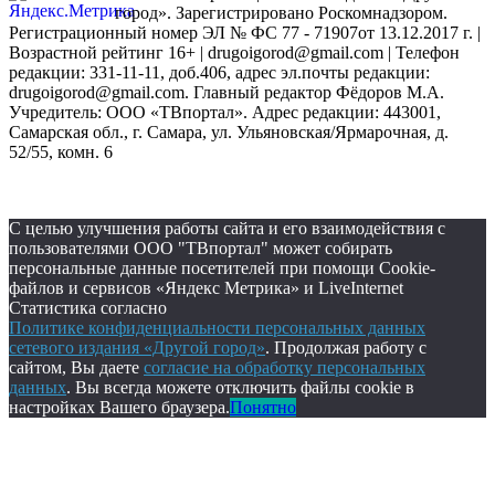
город». Зарегистрировано Роскомнадзором.
Регистрационный номер ЭЛ № ФС 77 - 71907от 13.12.2017 г. |
Возрастной рейтинг 16+ | drugoigorod@gmail.com
| Телефон
редакции: 331-11-11, доб.406, адрес эл.почты редакции:
drugoigorod@gmail.com. Главный редактор Фёдоров М.А.
Учредитель: ООО «ТВпортал». Адрес редакции: 443001,
Самарская обл., г. Самара, ул. Ульяновская/Ярмарочная, д.
52/55, комн. 6
С целью улучшения работы сайта и его взаимодействия с
пользователями ООО "ТВпортал" может собирать
персональные данные посетителей при помощи Cookie-
файлов и сервисов «Яндекс Метрика» и LiveInternet
Статистика согласно
Политике конфиденциальности персональных данных
сетевого издания «Другой город»
. Продолжая работу с
сайтом, Вы даете
согласие на обработку персональных
данных
. Вы всегда можете отключить файлы cookie в
настройках Вашего браузера.
Понятно