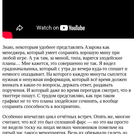
Знаю, некоторым удобнее представлять Азарова как
менеджера, который умеет сохранять хорошую мину при
любой игре. А уж там, за миной, типа, варятся злодейские
планы… Мне кажется, это совершенно не так. Я видел
градоначальника, который с утра до вечера куда-то спешит и
немного опаздывает. На которого каждую минуты сыплется
нужная и ненужная информация, который всё время должен
вникать в какие-то вопросы, держать ответ, раздавать
поручения. И который даже во время переездов смотрит, что в
твиттере пишут. С трудом представляю, как при таком
графике не то что планы злодейские сочинять, а вообще
сохранять способность к восприятию.
Особенно впечатлял цикл отчётных встреч. Опять же, многие
считают, что всё это был сплошной фарс — но это вы просто
не видели тоску на лицах мелких чиновников помельче на
пятый час такого мероприятия. Ведь их обязывали сидеть до