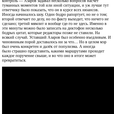
контроль — Азаров задавал несколько вопросов насчёт
туманных моментов той или иной ситуации, и уж лучше тут
ответчику было показать, что он в курсе всех нюансов.
Иногда начиналось шоу. Один бодро рапортует, но не о том;
второй отвечает по делу, но по факту выходит, что ничего не
сделано; третий мямлит и вообще где-то не здесь. Именно в
эти минуты можно было записать на диктофон несколько
бодрых цитат, которые редакторы позже не ставили. На
всякий случай.
Уставший Азаров был особенно въедливым. И
чиновникам порой доставалось ни за что… Но в целом м
эр
был очень конкретен и далёк от популизма.
А иногда
было
страшно представить, какими маршрутами проходит
каждое поручение свыше, и во что оно в итоге может
превратиться.