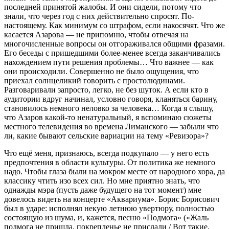
последней принятой жалобы. И они сидели, потому что
знали, что через год с них действительно спросят. По-
настоящему. Как минимум со штрафом, если накосячят. Что же
касается Азарова — не припомню, чтобы отвечая на
многочисленные вопросы он отгораживался общими фразами.
Его беседы с пришедшими более-менее всегда заканчивались
нахождением пути решения проблемы… Что важнее — как
они происходили. Совершенно не было ощущения, что
приехал солнцеликий говорить с простолюдинами.
Разговаривали запросто, легко, не без шуток. А если кто в
аудитории вдруг начинал, условно говоря, кланяться барину,
становилось немного неловко за человека… Когда я слышу,
что Азаров какой-то ненатуральный, я вспоминаю сюжеты
местного телевидения во времена Лиманского — забыли что
ли, какие бывают сельские вариации на тему «Ревизора»?
Что ещё меня, признаюсь, всегда подкупало — у него есть
предпочтения в области культуры. От политика же немного
надо. Чтобы глаза были на мокром месте от народного хора, да
классику чтить изо всех сил. Но мне приятно знать, что
однажды мэра (пусть даже будущего на тот момент) мне
довелось видеть на концерте «Аквариума». Борис Борисович
был в ударе: исполнял некую летнюю увертюру, полностью
состоящую из шума, и, кажется, песню «Подмога» («Жаль
подмога не пришла, покрепленье не прислали / Вот такие,