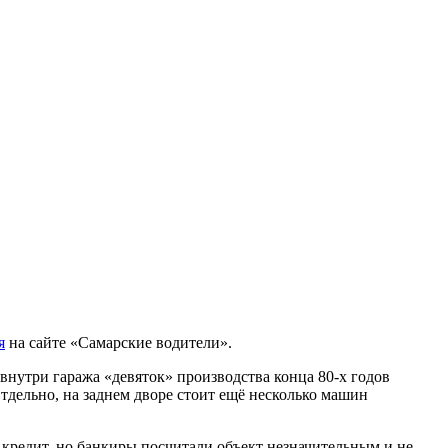
я
на сайте «Самарские водители».
 внутри гаража «девяток» производства конца 80-х годов
Отдельно, на заднем дворе стоит ещё несколько машин
кредит, но банкиры посчитали объект незначительным и не