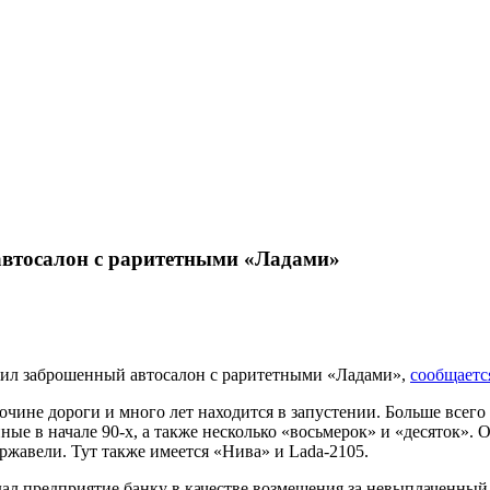
автосалон с раритетными «Ладами»
жил заброшенный автосалон с раритетными «Ладами»,
сообщаетс
очине дороги и много лет находится в запустении. Больше всего
ые в начале 90-х, а также несколько «восьмерок» и «десяток». 
ржавели. Тут также имеется «Нива» и Lada-2105.
ал предприятие банку в качестве возмещения за невыплаченный 