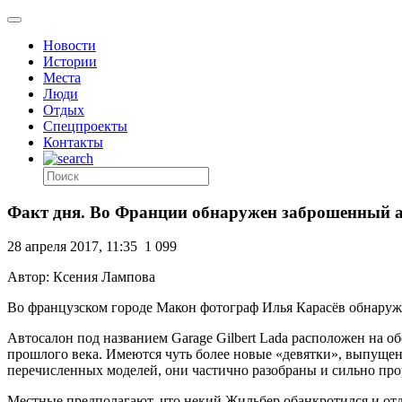
Новости
Истории
Места
Люди
Отдых
Спецпроекты
Контакты
Факт дня. Во Франции обнаружен заброшенный 
28 апреля 2017, 11:35
1 099
Автор: Ксения Лампова
Во французском городе Макон фотограф Илья Карасёв обнару
Автосалон под названием Garage Gilbert Lada расположен на об
прошлого века. Имеются чуть более новые «девятки», выпущенн
перечисленных моделей, они частично разобраны и сильно про
Местные предполагают, что некий Жильбер обанкротился и отд