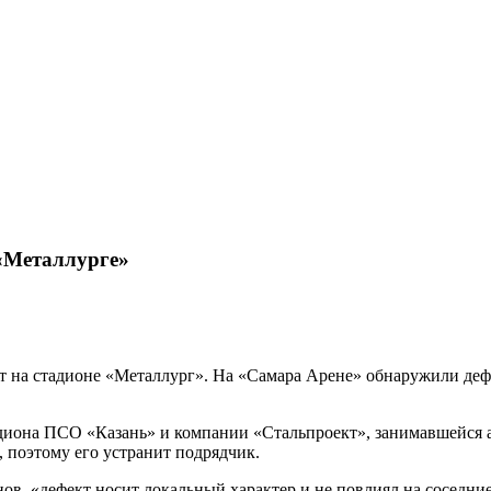
«Металлурге»
т на стадионе «Металлург». На «Самара Арене» обнаружили деф
диона ПСО «Казань» и компании «Стальпроект», занимавшейся 
, поэтому его устранит подрядчик.
в, «дефект носит локальный характер и не повлиял на соседни