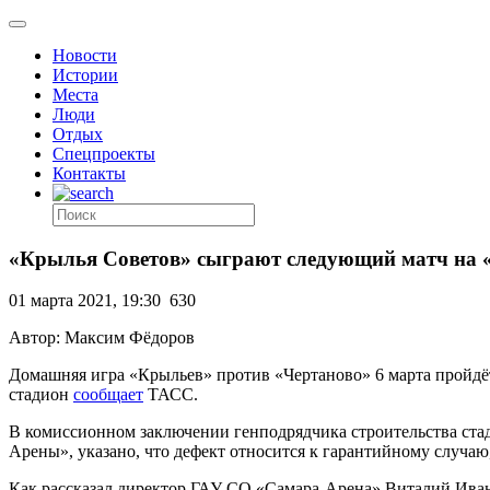
Новости
Истории
Места
Люди
Отдых
Спецпроекты
Контакты
«Крылья Советов» сыграют следующий матч на 
01 марта 2021, 19:30
630
Автор: Максим Фёдоров
Домашняя игра «Крыльев» против «Чертаново» 6 марта пройдё
стадион
сообщает
ТАСС.
В комиссионном заключении генподрядчика строительства ста
Арены», указано, что дефект относится к гарантийному случаю
Как рассказал директор ГАУ СО «Самара-Арена» Виталий Ивано