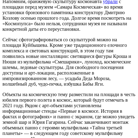
Напомним, оранжевую скульптуру космонавта
убрали
с
площадки перед музеем «Самара Космическая» во время
установки бронзового памятника конструктору Дмитрию
Козлову осенью прошлого года. Долгое время посмотреть на
«Космопупса» было нельзя, сотрудники музея не называли
конкретной даты его переустановки.
Сейчас сфотографироваться со скульптурой можно на
площади Куйбышева. Кроме уже традиционного елочного
комплекса и световых конструкций, в этом году там
появились новые инсталляции: светящиеся фигуры Кроша и
Нюши из мультфильма «Смешарики», луноход, космические
шлемы, ледовые скульптуры. Для свободного посещения
доступны и арт-локации, расположенные в
импровизированном лесу, — усадьба Деда Мороза,
волшебный дуб, чудо-печка, избушка Бабы Яги.
Объекты на космическую тему разместили на площади в честь
юбилея первого полета в космос, который будут отмечать в
2021 году. Рядом с арт-объектами установлены
информационные стенды «Первые в космосе. История в
фактах и фотографиях» и панно с экраном, где можно увидеть
земной шар и Юрия Гагарина. Сейчас заканчивают монтаж
объемных панно с героями мультфильма «Тайна третьей
планеты» — в следующем году советскому мультфильму