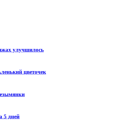
ляжах улучшилось
Аленький цветочек
Безымянки
 5 дней