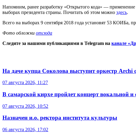
Напомним, ранее разработку «Открытого кода» — применение 
выборах президента страны. Почитать об этом можно
здесь
.
Всего на выборах 9 сентября 2018 года установят 53 КОИБа, пр
Фото обложки
отсюда
Следите за нашими публикациями в Telegram на
канале «Др
На даче купца Соколова выступит оркестр Archi d
07 августа 2026, 11:27
В самарской кирхе пройдет концерт вокальной и
07 августа 2026, 10:52
Назначен и.о. ректора института культуры
06 августа 2026, 17:02