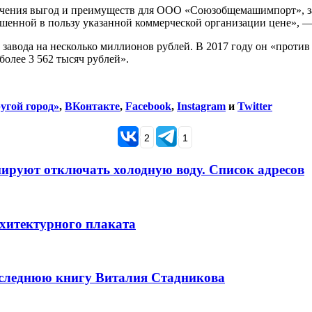
звлечения выгод и преимуществ для ООО «Союзобщемашимпорт»,
ышенной в пользу указанной коммерческой организации цене», 
авода на несколько миллионов рублей. В 2017 году он «проти
более 3 562 тысяч рублей».
угой город»
,
ВКонтакте
,
Facebook
,
Instagram
и
Twitter
2
1
анируют отключать холодную воду. Список адресов
рхитектурного плаката
оследнюю книгу Виталия Стадникова