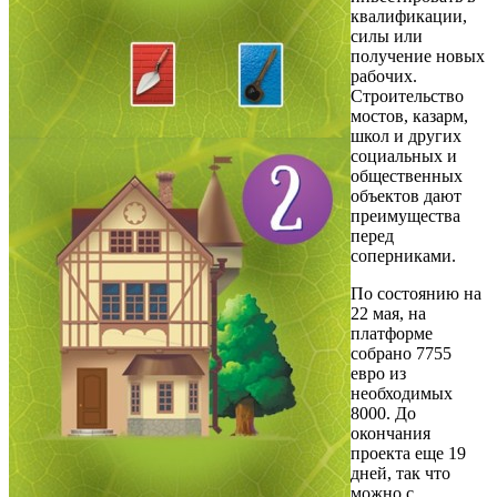
квалификации,
силы или
получение новых
рабочих.
Строительство
мостов, казарм,
школ и других
социальных и
общественных
объектов дают
преимущества
перед
соперниками.
По состоянию на
22 мая, на
платформе
собрано 7755
евро из
необходимых
8000. До
окончания
проекта еще 19
дней, так что
можно с