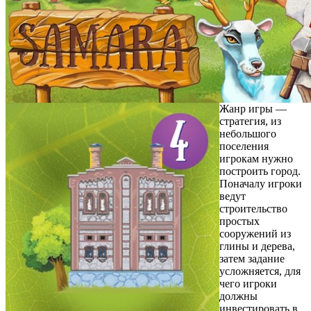
Жанр игры —
стратегия, из
небольшого
поселения
игрокам нужно
построить город.
Поначалу игроки
ведут
строительство
простых
сооружений из
глины и дерева,
затем задание
усложняется, для
чего игроки
должны
инвестировать в