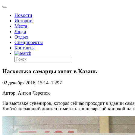
Новости
Истории
Места
Люди
Отдых
Спецпроекты
Контакты
Насколько самарцы хотят в Казань
02 декабря 2016, 15:14
1 297
Автор: Антон Черепок
На выставке сувениров, которая сейчас проходит в здании са
Любой желающий должен отметить канцелярской кнопкой на кар