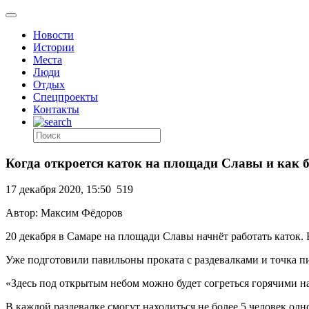
Новости
Истории
Места
Люди
Отдых
Спецпроекты
Контакты
Когда откроется каток на площади Славы и как б
17 декабря 2020, 15:50
519
Автор: Максим Фёдоров
20 декабря в Самаре на площади Славы начнёт работать каток. 
Уже подготовили павильоны проката с раздевалками и точка п
«Здесь под открытым небом можно будет согреться горячими н
В каждой раздевалке смогут находиться не более 5 человек одн