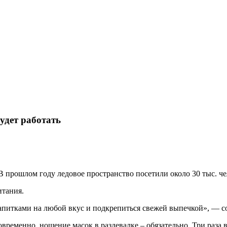
удет работать
В прошлом году ледовое пространство посетили около 30 тыс. че
итания.
апитками на любой вкус и подкрепиться свежей выпечкой», — со
овременно, ношение масок в раздевалке – обязательно. Три раза 