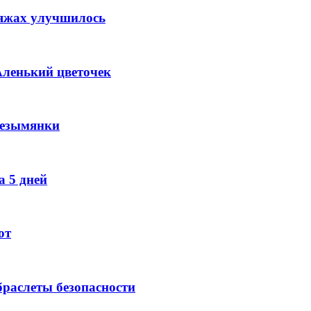
ляжах улучшилось
Аленький цветочек
Безымянки
 5 дней
ют
раслеты безопасности