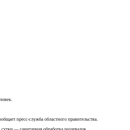
ловек.
общает пресс-служба областного правительства.
в сутки — санитарная обработка раздевалок.