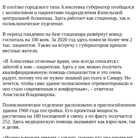
В посёлке городского типа Алексеевка губернатор пообщался
с коллективом и пациентами подразделения Кинельской
центральной больницы. Здесь работает как стационар, так и
поликлиническое отделение.
В период пандемии на базе стационара развёрнут ковид-
госпиталь на 100 коек. За 2020 год здесь помогли более чем 2
тыс. пациентов. Также на встречу с губернатором пришли
местные жители.
«В Алексеевке отличные врачи, они всегда относятся с
заботой к нам – пациентам. Здесь у нас можно получить
квалифицированную помощь специалистов и это очень
радует, потому что не нужно лишний раз ехать в Самару. Но
хочется, чтобы само здание поликлиники отремонтировали и
оно стало современным и комфортным», – отметила
Анастасия Владимирова.
Поликлиническое отделение расположено в приспособленном
здании 1960 года постройки. Его проектная мощность
рассчитана на 180 посещений в смену, а по факту получается
252. Здесь медицинскую помощь оказывают как взрослым, так
и детям.
«Нужно начинать ремонт с крыши, потому что она протекает.