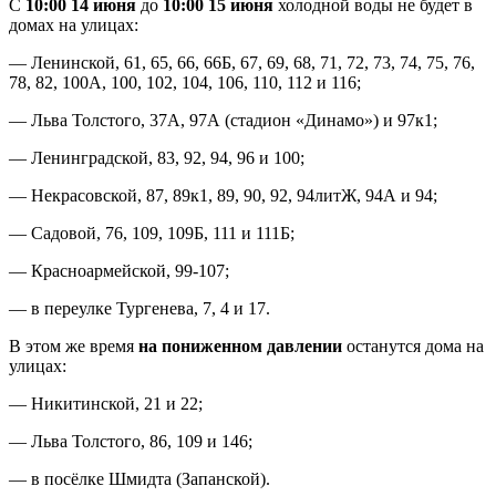
С
10:00 14 июня
до
10:00 15 июня
холодной воды не будет в
домах на улицах:
— Ленинской, 61, 65, 66, 66Б, 67, 69, 68, 71, 72, 73, 74, 75, 76,
78, 82, 100А, 100, 102, 104, 106, 110, 112 и 116;
— Льва Толстого, 37А, 97А (стадион «Динамо») и 97к1;
— Ленинградской, 83, 92, 94, 96 и 100;
— Некрасовской, 87, 89к1, 89, 90, 92, 94литЖ, 94А и 94;
— Садовой, 76, 109, 109Б, 111 и 111Б;
— Красноармейской, 99-107;
— в переулке Тургенева, 7, 4 и 17.
В этом же время
на пониженном давлении
останутся дома на
улицах:
— Никитинской, 21 и 22;
— Льва Толстого, 86, 109 и 146;
— в посёлке Шмидта (Запанской).