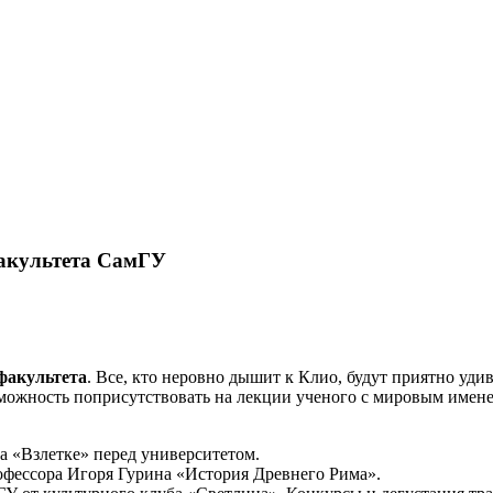
факультета СамГУ
факультета
. Все, кто неровно дышит к Клио, будут приятно уд
озможность поприсутствовать на лекции ученого с мировым имен
а «Взлетке» перед университетом.
профессора Игоря Гурина «История Древнего Рима».