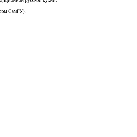
адиционной русской кухни.
усом СамГУ).