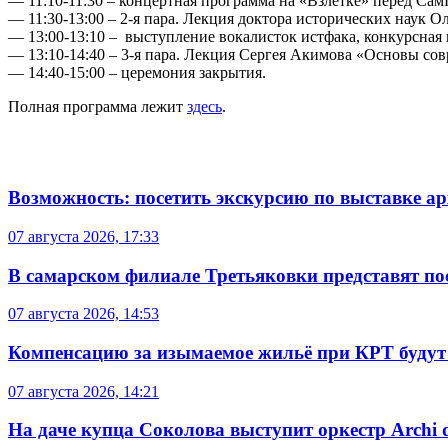
— 11:10-11:30 – концертная программа на «Взлетке» перед Са
— 11:30-13:00 – 2-я пара. Лекция доктора исторических наук О
— 13:00-13:10 – выступление вокалисток истфака, конкурсная
— 13:10-14:40 – 3-я пара. Лекция Сергея Акимова «Основы с
— 14:40-15:00 – церемония закрытия.
Полная программа лежит
здесь
.
Возможность: посетить экскурсию по выставке а
07 августа 2026, 17:33
В самарском филиале Третьяковки представят п
07 августа 2026, 14:53
Компенсацию за изымаемое жильё при КРТ будут
07 августа 2026, 14:21
На даче купца Соколова выступит оркестр Archi d