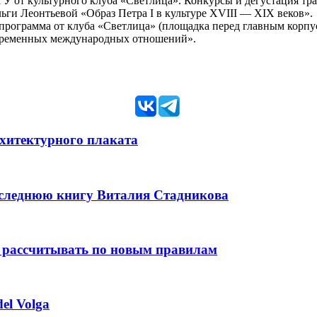
мГУ от культурного клуба «Светлица». Конкурсы и дегустация тр
льги Леонтьевой «Образ Петра I в культуре XVIII — XIX веков».
 программа от клуба «Светлица» (площадка перед главным корп
овременных международных отношений».
рхитектурного плаката
оследнюю книгу Виталия Стадникова
 рассчитывать по новым правилам
el Volga