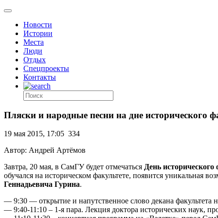
Новости
Истории
Места
Люди
Отдых
Спецпроекты
Контакты
Пляски и народные песни на дне исторического 
19 мая 2015, 17:05
334
Автор: Андрей Артёмов
Завтра, 20 мая, в СамГУ будет отмечаться
День исторического 
обучался на историческом факультете, появится уникальная в
Геннадьевича Гурина
.
— 9:30 — открытие и напутственное слово декана факультета н
— 9:40-11:10 – 1-я пара. Лекция доктора исторических наук, 