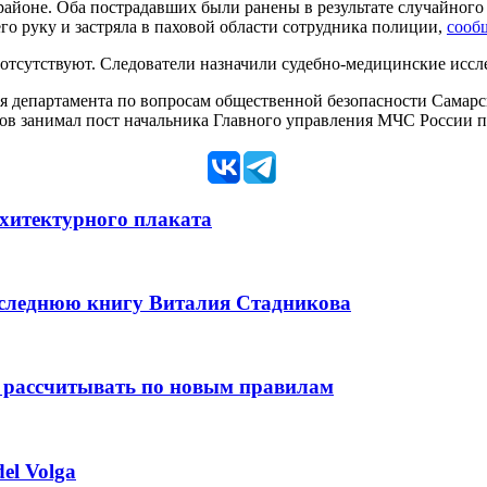
районе. Оба пострадавших были ранены в результате случайног
го руку и застряла в паховой области сотрудника полиции,
сооб
 отсутствуют. Следователи назначили судебно-медицинские иссл
я департамента по вопросам общественной безопасности Самарск
нов занимал пост начальника Главного управления МЧС России п
рхитектурного плаката
оследнюю книгу Виталия Стадникова
 рассчитывать по новым правилам
el Volga