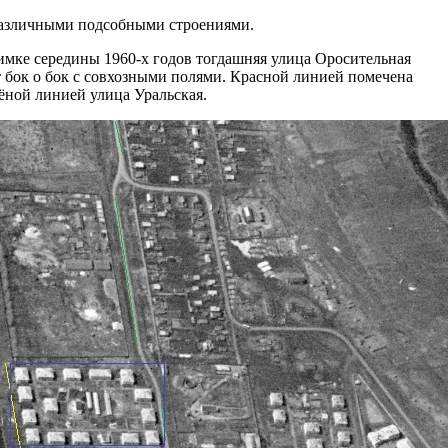
 различными подсобными строениями.
мке середины 1960-х годов тогдашняя улица Оросительная
т бок о бок с совхозными полями. Красной линией помечена
лёной линией улица Уральская.