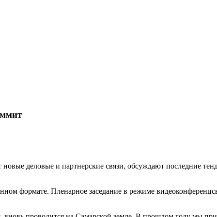
аммит
т новые деловые и партнерские связи, обсуждают последние те
онном формате. Пленарное заседание в режиме видеоконференцсв
, вновь проводится на Самарской земле. В прошлом году мы прин