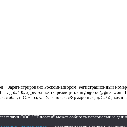
». Зарегистрировано Роскомнадзором. Регистрационный номер ЭЛ
1-11, доб.406, адрес эл.почты редакции: drugoigorod@gmail.com
 обл., г. Самара, ул. Ульяновская/Ярмарочная, д. 52/55, комн. 
ьзователями ООО "ТВпортал" может собирать персональные данн