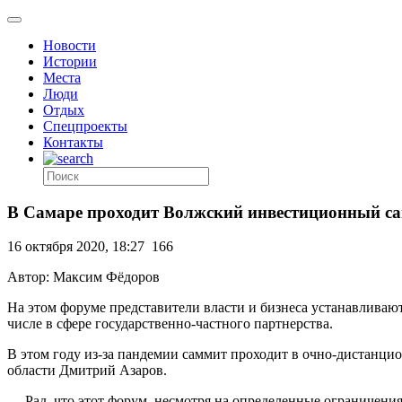
Новости
Истории
Места
Люди
Отдых
Спецпроекты
Контакты
В Самаре проходит Волжский инвестиционный с
16 октября 2020, 18:27
166
Автор: Максим Фёдоров
На этом форуме представители власти и бизнеса устанавливаю
числе в сфере государственно-частного партнерства.
В этом году из-за пандемии саммит проходит в очно-дистанци
области Дмитрий Азаров.
— Рад, что этот форум, несмотря на определенные ограничения