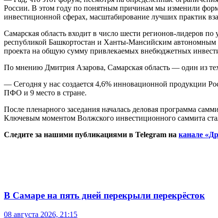
России. В этом году по понятным причинам мы изменили форма
инвестиционной сферах, масштабирование лучших практик взаи
Самарская область входит в число шести регионов-лидеров по
республикой Башкортостан и Ханты-Мансийским автономным окр
проекта на общую сумму привлекаемых внебюджетных инвести
По мнению Дмитрия Азарова, Самарская область — один из тех
— Сегодня у нас создается 4,6% инновационной продукции Рос
ПФО и 9 место в стране.
После пленарного заседания началась деловая программа самм
Ключевым моментом Волжского инвестиционного саммита стал
Следите за нашими публикациями в Telegram на
канале «Др
В Самаре на пять дней перекрыли перекрёсток
08 августа 2026, 21:15