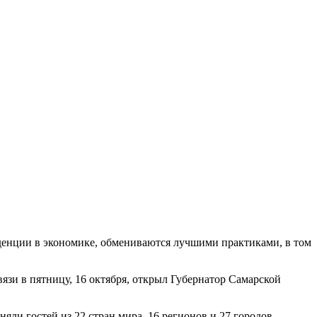
нденции в экономике, обмениваются лучшими практиками, в том
язи в пятницу, 16 октября, открыл Губернатор Самарской
яли гостей из 22 стран мира, 16 регионов и 27 городов