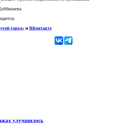
Куйбышева.
щается.
угой город»
и
ВКонтакте
ляжах улучшилось