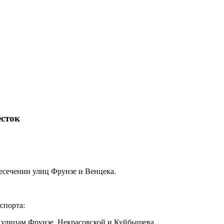
есток
есечении улиц Фрунзе и Венцека.
спорта:
 улицам Фрунзе, Некрасовской и Куйбышева,