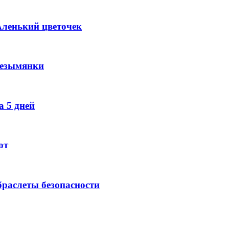
Аленький цветочек
Безымянки
 5 дней
ют
раслеты безопасности