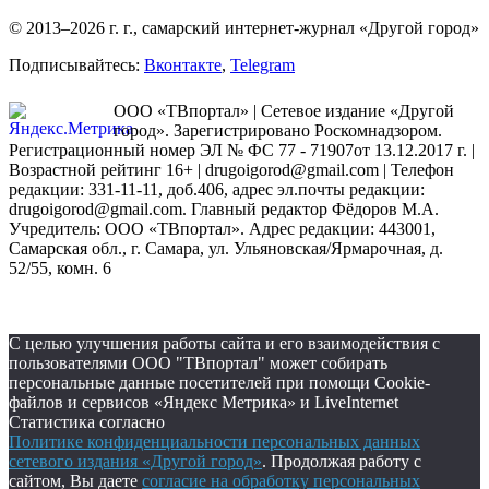
© 2013–2026 г. г., самарский интернет-журнал «Другой город»
Подписывайтесь:
Вконтакте
,
Telegram
ООО «ТВпортал» | Сетевое издание «Другой
город». Зарегистрировано Роскомнадзором.
Регистрационный номер ЭЛ № ФС 77 - 71907от 13.12.2017 г. |
Возрастной рейтинг 16+ | drugoigorod@gmail.com
| Телефон
редакции: 331-11-11, доб.406, адрес эл.почты редакции:
drugoigorod@gmail.com. Главный редактор Фёдоров М.А.
Учредитель: ООО «ТВпортал». Адрес редакции: 443001,
Самарская обл., г. Самара, ул. Ульяновская/Ярмарочная, д.
52/55, комн. 6
С целью улучшения работы сайта и его взаимодействия с
пользователями ООО "ТВпортал" может собирать
персональные данные посетителей при помощи Cookie-
файлов и сервисов «Яндекс Метрика» и LiveInternet
Статистика согласно
Политике конфиденциальности персональных данных
сетевого издания «Другой город»
. Продолжая работу с
сайтом, Вы даете
согласие на обработку персональных