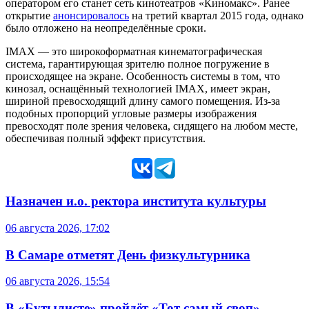
оператором его станет сеть кинотеатров «Киномакс». Ранее
открытие
анонсировалось
на третий квартал 2015 года, однако
было отложено на неопределённые сроки.
IMAX — это широкоформатная кинематографическая
система, гарантирующая зрителю полное погружение в
происходящее на экране. Особенность системы в том, что
кинозал, оснащённый технологией IMAX, имеет экран,
шириной превосходящий длину самого помещения. Из-за
подобных пропорций угловые размеры изображения
превосходят поле зрения человека, сидящего на любом месте,
обеспечивая полный эффект присутствия.
Назначен и.о. ректора института культуры
06 августа 2026, 17:02
В Самаре отметят День физкультурника
06 августа 2026, 15:54
В «Бутылисте» пройдёт «Тот самый своп»