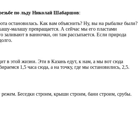
резьбе по льду Николай Шабаршов
:
бота остановилась. Как вам объяснить? Ну, вы на рыбалке были?
 в кашу-малашу превращается. А сейчас мы его пластами
го заливают в ванночки, он там рассыпается. Если природа
долго.
ит в этой жизни. Эти в Казань едут, к нам, а мы вот сюда
раемся 1,5 часа сюда, а на точку, где мы остановились, 2,5.
у режем. Беседки строим, крыши строим, бани строим, срубы.