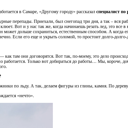
аботается в Самаре, «Другому городу» рассказал
специалист по 
рные перепады. Приехали, был снегопад три дня, а так – вся ра
 клюет. Вот и у нас так же, когда начинаешь резать лед, это все
он может дольше сохраниться, естественным способом. А когда е
нечно. Если его еще и укрыть соломой, то простоит долго-долго-
 — как там они договорятся. Вот так, по-моему, это дело происход
о работается. Только вот добираться до работы… Мы, короче, доби
ого.
?
жники по льду. А так, делаем фигуры из глины, камня. По дерев
ждается «нечто».