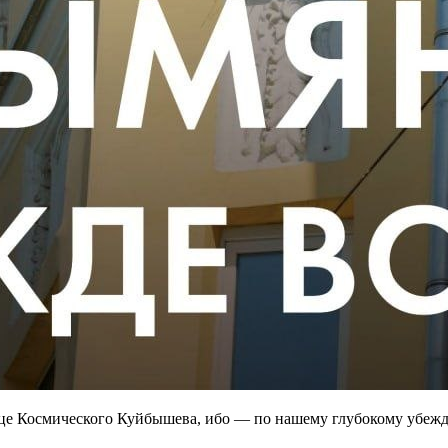
дце Космического Куйбышева, ибо — по нашему глубокому убеж