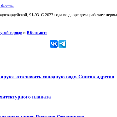
 Феста»
.
гвардейской, 91-93. С 2023 года во дворе дома работает перв
угой город»
и
ВКонтакте
анируют отключать холодную воду. Список адресов
рхитектурного плаката
оследнюю книгу Виталия Стадникова