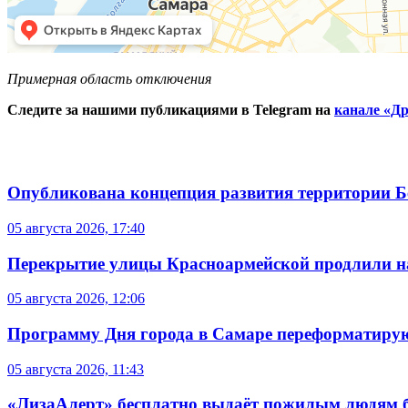
Примерная область отключения
Следите за нашими публикациями в Telegram на
канале «Др
Опубликована концепция развития территории 
05 августа 2026, 17:40
Перекрытие улицы Красноармейской продлили на
05 августа 2026, 12:06
Программу Дня города в Самаре переформатиру
05 августа 2026, 11:43
«ЛизаАлерт» бесплатно выдаёт пожилым людям б