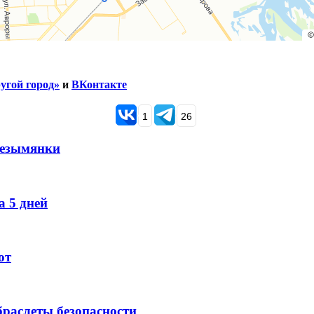
угой город»
и
ВКонтакте
1
26
Безымянки
 5 дней
ют
раслеты безопасности