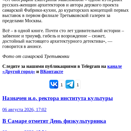
русских-женщин архитекторов и автора дерзкого проекта
самарской Фабрики-кухни, до кураторских концепций первых
выставок в первом филиале Третьяковской галереи за
пределами Москвы.
Всё – в одной книге. Почти сто лет удивительной истории –
забвение и триумф, гибель и возрождение – сюжет,
достойный настоящего архитектурного детектива», —
говорится в анонсе.
Фото от самарской Третьяковки
Следите за нашими публикациями в Telegram на
канале
«Другой город»
и
ВКонтакте
1
1
Назначен и.о. ректора института культуры
06 августа 2026, 17:02
В Самаре отметят День физкультурника