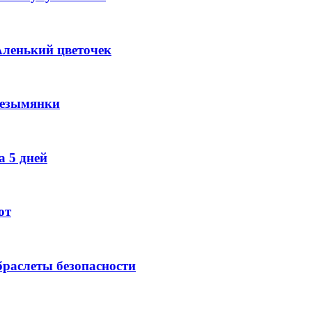
Аленький цветочек
Безымянки
 5 дней
ют
раслеты безопасности