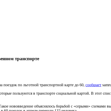
венном транспорте
а поездок по льготной транспортной карте до 60,
сообщает
samru
оторые пользуются в транспорте социальной картой. В этот спи
 Такое нововведение объяснялось борьбой с «серыми» схемами в
 в 60 поездок в апреле перешли 132 человека.