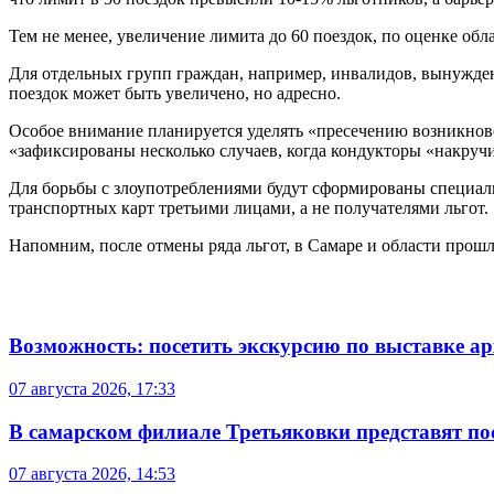
Тем не менее, увеличение лимита до 60 поездок, по оценке об
Для отдельных групп граждан, например, инвалидов, вынужден
поездок может быть увеличено, но адресно.
Особое внимание планируется уделять «пресечению возникнов
«зафиксированы несколько случаев, когда кондукторы «накруч
Для борьбы с злоупотреблениями будут сформированы специал
транспортных карт третьими лицами, а не получателями льгот.
Напомним, после отмены ряда льгот, в Самаре и области прош
Возможность: посетить экскурсию по выставке а
07 августа 2026, 17:33
В самарском филиале Третьяковки представят п
07 августа 2026, 14:53