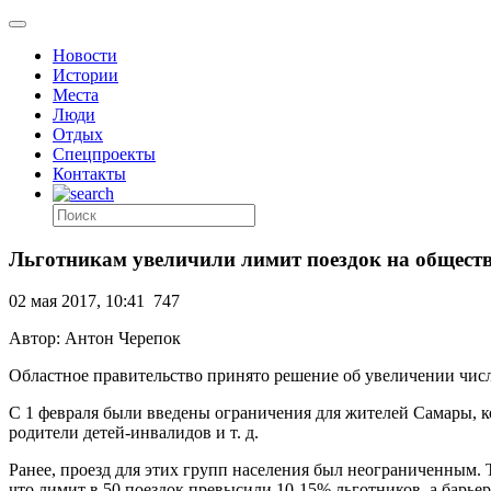
Новости
Истории
Места
Люди
Отдых
Спецпроекты
Контакты
Льготникам увеличили лимит поездок на общест
02 мая 2017, 10:41
747
Автор: Антон Черепок
Областное правительство принято решение об увеличении числ
С 1 февраля были введены ограничения для жителей Самары, к
родители детей-инвалидов и т. д.
Ранее, проезд для этих групп населения был неограниченным.
что лимит в 50 поездок превысили 10-15% льготников, а барьер