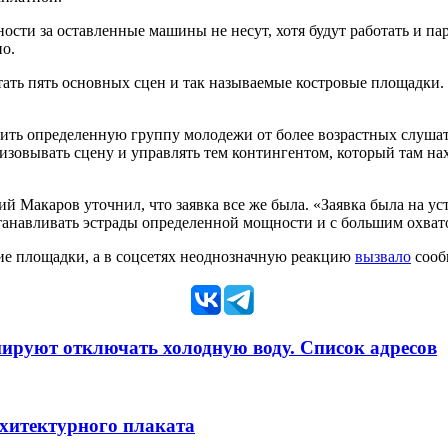
ности за оставленные машины не несут, хотя будут работать и 
но.
тать пять основных сцен и так называемые костровые площадки. 
лить определенную группу молодежи от более возрастных слушат
изовывать сцену и управлять тем контингентом, который там нах
 Макаров уточнил, что заявка все же была. «Заявка была на уст
станавливать эстрады определенной мощности и с большим охват
ие площадки, а в соцсетях неоднозначную реакцию
вызвало
сооб
анируют отключать холодную воду. Список адресов
рхитектурного плаката