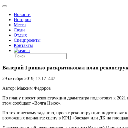
Новости
Истории
Места
Люди
Отдых
Спецпроекты
Контакты
Валерий Гришко раскритиковал план реконстру
29 октября 2019, 17:17
447
Автор: Максим Фёдоров
По плану проект реконструкции драмтеатра подготовят к 2021 го
этом сообщает «Волга Ньюс».
По техническому заданию, проект реконструкции подготовят к 2
возможных варианта: сцену в КРЦ «Звезда» или ДК на площад
Художественный руководитель драмтеатра Валерий Гришко заяв