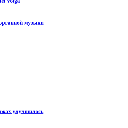
el Volga
 органной музыки
ляжах улучшилось