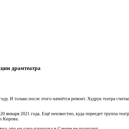
кции драмтеатра
ду. И только после этого начнётся ремонт. Худрук театра считает
0 января 2021 года. Ещё неизвестно, куда переедет труппа теат
и Кирова.
ил, что ни одна площадка в Самаре не подходит: