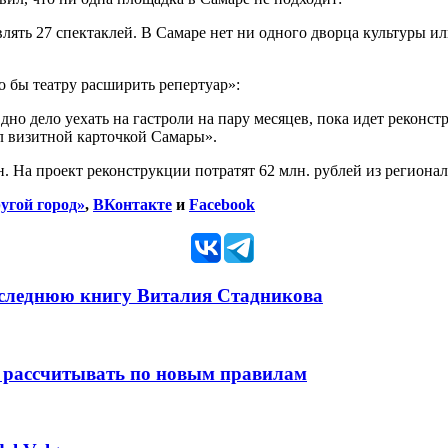
ять 27 спектаклей. В Самаре нет ни одного дворца культуры или
о бы театру расширить репертуар»:
Одно дело уехать на гастроли на пару месяцев, пока идет рекон
ыл визитной карточкой Самары».
. На проект реконструкции потратят 62 млн. рублей из региона
угой город»
,
ВКонтакте
и
Facebook
оследнюю книгу Виталия Стадникова
 рассчитывать по новым правилам