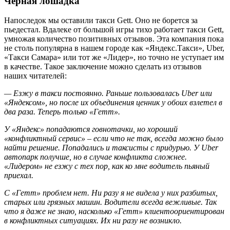
Чёрная лошадка
Напоследок мы оставили такси Gett. Оно не борется за
пьедестал. Вдалеке от большой игры тихо работает такси Gett,
умножая количество позитивных отзывов. Эта компания пока
не столь популярна в нашем городе как «Яндекс.Такси», Uber,
«Такси Самара» или тот же «Лидер», но точно не уступает им
в качестве. Такое заключение можно сделать из отзывов
наших читателей:
— Езжу в такси постоянно. Раньше пользовалась Uber или
«Яндексом», но после их объединения ценник у обоих взлетел в
два раза. Теперь только «Гетт».
У «Яндекс» попадаются говнотачки, но хороший
«конфликтный сервис» – если что не так, всегда можно было
найти решение. Попадались и таксисты с придурью. У Uber
автопарк получше, но в случае конфликта сложнее.
«Лидером» не езжу с тех пор, как ко мне водитель пьяный
приехал.
С «Гетт» проблем нет. Ни разу я не видела у них разбитых,
старых или грязных машин. Водители всегда вежливые. Так
что я даже не знаю, насколько «Гетт» клиентоориентирован
в конфликтных ситуациях. Их ни разу не возникло.