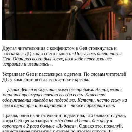
Другая читательница с конфликтом в Gett столкнулась и
рассказала ДГ, как из него вышла: «
Пользуюсь давно такси
Gett. Один раз всего был косяк, но в ходе переписки все
исправили и извинились
».
Устраивает Gett и пассажиров с детьми. По словам читателей
ДГ, у компании всегда есть детские кресла:
— Двоих детей вожу чаще всего без проблем. Автокресла в
машинах преимущественно всегда есть. Качество
обслуживания никогда не подводило. Кстати, часто езжу на
нем в аэропорт и из аэропорта – тоже нареканий нет.
Правда, одна из читательниц подметила, что бывают случаи,
когда Gett цены задирает: «
На днях «Гетт» дал цену в
аэропорт в 2 раза больше «Яндекса
». Однако это, пожалуй,
единственная претензия к фирме по итогам опроса ДГ.