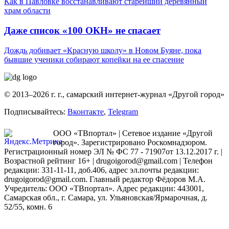
Как в Павловке восстанавливают старейший деревянный
храм области
Даже список «100 ОКН» не спасает
Дождь добивает «Красную школу» в Новом Буяне, пока
бывшие ученики собирают копейки на ее спасение
© 2013–2026 г. г., самарский интернет-журнал «Другой город»
Подписывайтесь:
Вконтакте
,
Telegram
ООО «ТВпортал» | Сетевое издание «Другой
город». Зарегистрировано Роскомнадзором.
Регистрационный номер ЭЛ № ФС 77 - 71907от 13.12.2017 г. |
Возрастной рейтинг 16+ | drugoigorod@gmail.com
| Телефон
редакции: 331-11-11, доб.406, адрес эл.почты редакции:
drugoigorod@gmail.com. Главный редактор Фёдоров М.А.
Учредитель: ООО «ТВпортал». Адрес редакции: 443001,
Самарская обл., г. Самара, ул. Ульяновская/Ярмарочная, д.
52/55, комн. 6