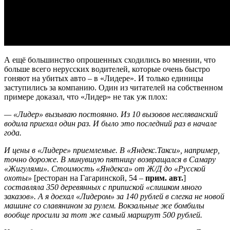
А ещё большинство опрошенных сходились во мнении, что
больше всего нерусских водителей, которые очень быстро
гоняют на убитых авто – в «Лидере». И только единицы
заступились за компанию. Один из читателей на собственном
примере доказал, что «Лидер» не так уж плох:
— «Лидер» вызываю постоянно. Из 10 вызовов несляванский
водила приехал один раз. И было это последний раз в начале
года.
И цены в «Лидере» приемлемые. В «Яндекс.Такси», например,
точно дороже. В минувшую пятницу возвращался в Самару
«Жигулями». Стоимость «Яндекса» от Ж/Д до «Русской
охоты»
[ресторан на Гагаринской, 54 –
прим. авт.
]
составляла 350 деревянных с припиской «слишком много
заказов». А я доехал «Лидером» за 140 рублей в слегка не новой
машине со славянином за рулем. Вокзальные же бомбилы
вообще просили за тот же самый маршрут 500 рублей.