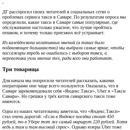
,
ДГ расспросил своих читателей в социальных сетях о
проблемах сервиса такси в Самаре. По результатам опроса мы
определили, какие такси в Самаре самые популярные, где
обслуживание настолько ужасное, что лучше пройтись
пешком, и почему только приезжих всё устраивает.
Из калейдоскопа негативных мнений (а таких было
подавляющее большинство) мы выбрали самые яркие, чтобы
пассажиры впредь не ошибались с выбором такси, а
перевозчики учли мнение тех, ради кого они работают.
Три товарища
Для начала мы попросили читателей рассказать, какими
операторами они чаще всего пользуются. Оказалась, что в
Самаре зарекомендовали себя «Яндекс.Такси», Uber и «Такси
Самара». Но грешки у трёх китов самарского такси тоже
имеются.
Одна из наших читательниц заметила, что «Яндекс.Такси»
стал очень дорогой: «
Если в Яндексе поездка стоит 450
рублей, то в Убере тот же самый маршрут 220 рублей. Хотя
ведь и там и там высокий спрос
». Однако юзеры Uber тоже