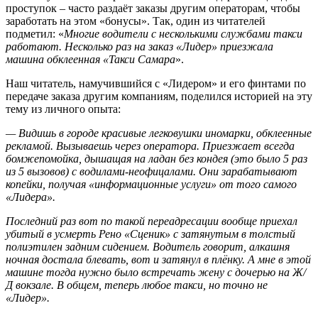
проступок – часто раздаёт заказы другим операторам, чтобы
заработать на этом «бонусы». Так, один из читателей
подметил: «
Многие водители с несколькими службами такси
работают. Несколько раз на заказ «Лидер» приезжала
машина обклеенная «Такси Самара
».
Наш читатель, намучившийся с «Лидером» и его финтами по
передаче заказа другим компаниям, поделился историей на эту
тему из личного опыта:
— Видишь в городе красивые легковушки иномарки, обклеенные
рекламой. Вызываешь через оператора. Приезжает всегда
бомжепомойка, дышащая на ладан без кондея (это было 5 раз
из 5 вызовов) с водилами-неофицалами. Они зарабатывают
копейки, получая «информационные услуги» от того самого
«Лидера».
Последний раз вот по такой переадресации вообще приехал
убитый в усмерть Рено «Сценик» с затянутым в толстый
полиэтилен задним сидением. Водитель говорит, алкашня
ночная достала блевать, вот и затянул в плёнку. А мне в этой
машине тогда нужно было встречать жену с дочерью на Ж/
Д вокзале. В общем, теперь любое такси, но точно не
«Лидер».