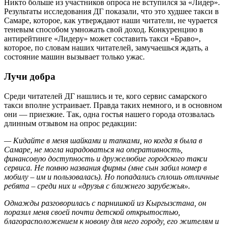
Никто больше из участников опроса не вступился за «Лидер».
Результаты исследования ДГ показали, что это худшее такси в
Самаре, которое, как утверждают наши читатели, не чурается
теневым способом умножать свой доход. Конкуренцию в
антирейтинге «Лидеру» может составить такси «Браво»,
которое, по словам наших читателей, замучаешься ждать, а
состояние машин вызывает только ужас.
Лучи добра
Среди читателей ДГ нашлись и те, кого сервис самарского
такси вполне устраивает. Правда таких немного, и в основном
они — приезжие. Так, одна гостья нашего города отозвалась
длинным отзывом на опрос редакции:
— Кидайте в меня шайками и тапками, но когда я была в
Самаре, не могла нарадоваться на оперативность,
финансовую доступность и дружелюбие городского такси
сервиса. Не помню названия фирмы (мне сын забил номер в
мобилу – им и пользовалась). Но попадались сплошь отличные
ребята – среди них и «друзья с ближнего зарубежья».
Однажды разговорилась с парнишкой из Кыргызстана, он
поразил меня своей почти детской открытостью,
благорасположением к новому для него городу, его жителям и