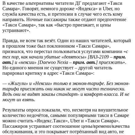
В качестве альтернативы читатели ДГ предлагают «Такси
Самара». Говорят, немного дороже «Яндекса» и Uber, но
служба качества есть, и претензии в случае чего есть кому
направить. Ночные пассажиры также отдают предпочтение
«Такси Самара», так как «быстро приезжает, и цены
устраивают».
Правда, не всем так везёт. Один из наших читателей, который
в прошлом тоже был поклонником «Такси Самара»,
признался, что перестал пользоваться услугами компании «
с
тех пор, как начали убитые «девятосы» [ВАЗ-2109 –
прим.
авт.
] и «нексии» [Daewoo Nexia –
прим. авт.
] приезжать
».
Но единого мнения не существует – другой читатель
парировал критику в адрес «Такси Самара»:
— «Жигули» и «Нексии» только в эконом-тарифе. Без эконом-
тарифа приезжать они никак не могут чисто технически.
Ведь они не видят заказы стандарт- и комфорт-класса. И не
могут их взять.
Результаты опроса показали, что, несмотря на внушительное
количество недочётов, самыми популярными такси в Самаре
можно считать «Яндекс.Такси», Uber и «Такси Самара».
Пассажиров устраивает соотношение цены/времени/качества
обслуживания, и это покрывает потрёпанный вид авто, не