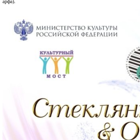
арфа).