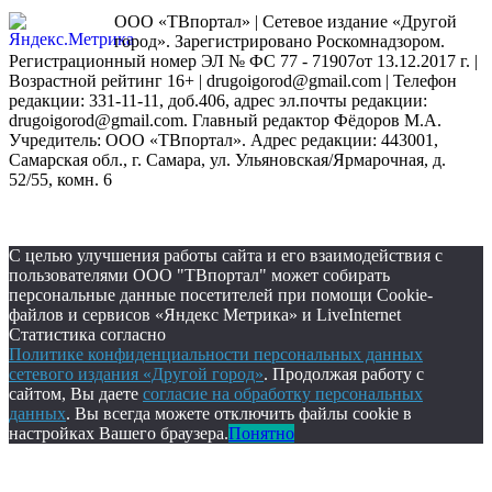
ООО «ТВпортал» | Сетевое издание «Другой
город». Зарегистрировано Роскомнадзором.
Регистрационный номер ЭЛ № ФС 77 - 71907от 13.12.2017 г. |
Возрастной рейтинг 16+ | drugoigorod@gmail.com
| Телефон
редакции: 331-11-11, доб.406, адрес эл.почты редакции:
drugoigorod@gmail.com. Главный редактор Фёдоров М.А.
Учредитель: ООО «ТВпортал». Адрес редакции: 443001,
Самарская обл., г. Самара, ул. Ульяновская/Ярмарочная, д.
52/55, комн. 6
С целью улучшения работы сайта и его взаимодействия с
пользователями ООО "ТВпортал" может собирать
персональные данные посетителей при помощи Cookie-
файлов и сервисов «Яндекс Метрика» и LiveInternet
Статистика согласно
Политике конфиденциальности персональных данных
сетевого издания «Другой город»
. Продолжая работу с
сайтом, Вы даете
согласие на обработку персональных
данных
. Вы всегда можете отключить файлы cookie в
настройках Вашего браузера.
Понятно