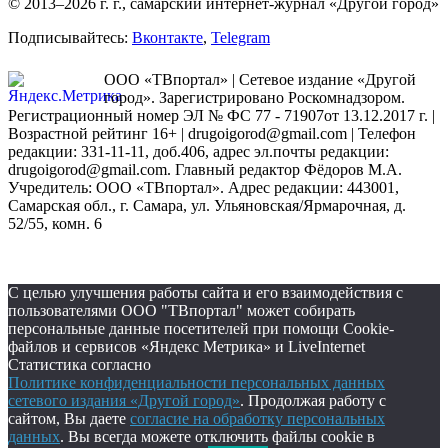
© 2013–2026 г. г., самарский интернет-журнал «Другой город»
Подписывайтесь:
Вконтакте
,
Telegram
ООО «ТВпортал» | Сетевое издание «Другой
город». Зарегистрировано Роскомнадзором.
Регистрационный номер ЭЛ № ФС 77 - 71907от 13.12.2017 г. |
Возрастной рейтинг 16+ | drugoigorod@gmail.com
| Телефон
редакции: 331-11-11, доб.406, адрес эл.почты редакции:
drugoigorod@gmail.com. Главный редактор Фёдоров М.А.
Учредитель: ООО «ТВпортал». Адрес редакции: 443001,
Самарская обл., г. Самара, ул. Ульяновская/Ярмарочная, д.
52/55, комн. 6
С целью улучшения работы сайта и его взаимодействия с
пользователями ООО "ТВпортал" может собирать
персональные данные посетителей при помощи Cookie-
файлов и сервисов «Яндекс Метрика» и LiveInternet
Статистика согласно
Политике конфиденциальности персональных данных
сетевого издания «Другой город»
. Продолжая работу с
сайтом, Вы даете
согласие на обработку персональных
данных
. Вы всегда можете отключить файлы cookie в