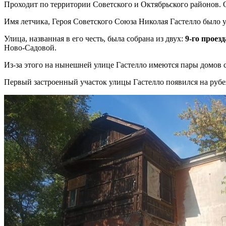
Проходит по территории Советского и Октябрьского районов.
Имя летчика, Героя Советского Союза Николая Гастелло было у
Улица, названная в его честь, была собрана из двух:
9-го проезд
Ново-Садовой.
Из-за этого на нынешней улице Гастелло имеются пары домов с 
Первый застроенный участок улицы Гастелло появился на рубеже