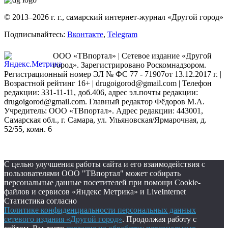
© 2013–2026 г. г., самарский интернет-журнал «Другой город»
Подписывайтесь:
Вконтакте
,
Telegram
ООО «ТВпортал» | Сетевое издание «Другой
город». Зарегистрировано Роскомнадзором.
Регистрационный номер ЭЛ № ФС 77 - 71907от 13.12.2017 г. |
Возрастной рейтинг 16+ | drugoigorod@gmail.com
| Телефон
редакции: 331-11-11, доб.406, адрес эл.почты редакции:
drugoigorod@gmail.com. Главный редактор Фёдоров М.А.
Учредитель: ООО «ТВпортал». Адрес редакции: 443001,
Самарская обл., г. Самара, ул. Ульяновская/Ярмарочная, д.
52/55, комн. 6
С целью улучшения работы сайта и его взаимодействия с
пользователями ООО "ТВпортал" может собирать
персональные данные посетителей при помощи Cookie-
файлов и сервисов «Яндекс Метрика» и LiveInternet
Статистика согласно
Политике конфиденциальности персональных данных
сетевого издания «Другой город»
. Продолжая работу с