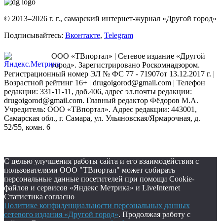
© 2013–2026 г. г., самарский интернет-журнал «Другой город»
Подписывайтесь:
Вконтакте
,
Telegram
ООО «ТВпортал» | Сетевое издание «Другой
город». Зарегистрировано Роскомнадзором.
Регистрационный номер ЭЛ № ФС 77 - 71907от 13.12.2017 г. |
Возрастной рейтинг 16+ | drugoigorod@gmail.com
| Телефон
редакции: 331-11-11, доб.406, адрес эл.почты редакции:
drugoigorod@gmail.com. Главный редактор Фёдоров М.А.
Учредитель: ООО «ТВпортал». Адрес редакции: 443001,
Самарская обл., г. Самара, ул. Ульяновская/Ярмарочная, д.
52/55, комн. 6
С целью улучшения работы сайта и его взаимодействия с
пользователями ООО "ТВпортал" может собирать
персональные данные посетителей при помощи Cookie-
файлов и сервисов «Яндекс Метрика» и LiveInternet
Статистика согласно
Политике конфиденциальности персональных данных
сетевого издания «Другой город»
. Продолжая работу с