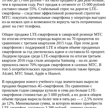
10 000 до 15 000 рублей – их было продано в два раза больше,
чем в прошлом году. Рост продаж в сегменте от 15 000 рублей
составил свыше 55%. Стабильный спрос на дорогие LTE-
смартфоны – следствие эффективной розничной стратегии
МТС: покупать премиальные смартфоны у оператора выгодно
из-за низких цен и возможности вернуть часть потраченных
денег на счет телефона.
Общие продажи LTE-смартфонов в самарской рознице МТС
по итогам отчетного периода выросли на 70 процентов по
сравнению с третьим кварталом 2015 года. При этом доля
смартфонов с поддержкой LTE в общем объеме проданных
смартфонов за год увеличилась вдвое и составила 61 процент.
Лидером продаж среди LTE-смартфонов по итогам третьем
квартале 2016 года стали аппараты Samsung – на их долю
пришлось около 70% продаж смартфонов в салонах МТС. В
топ-5 потребительских предпочтений вошли также бренды
Alcatel, МТС Smart, Apple и Huawei.
В преддверии нового учебного года значительно выросли
продажи бюджетных 4G-смартфонов. По сравнению с
прошлым годом самарцы купили в семь раз больше LTE-
смартфонов стоимостью до 5 000 рублей, а их доля в общем
объеме продаж выросла более чем в пять раз — с 2,5% почти
до 12%. Минимальная сумма, за которую можно приобрести
LTE-смартфон, составила 3 290 рублей – именно столько