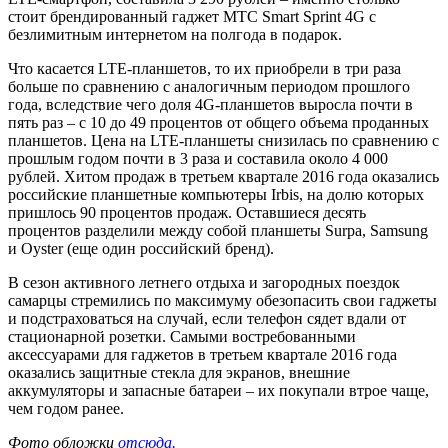
стоит брендированный гаджет МТС Smart Sprint 4G с
безлимитным интернетом на полгода в подарок.
Что касается LTE-планшетов, то их приобрели в три раза
больше по сравнению с аналогичным периодом прошлого
года, вследствие чего доля 4G-планшетов выросла почти в
пять раз – с 10 до 49 процентов от общего объема проданных
планшетов. Цена на LTE-планшеты снизилась по сравнению с
прошлым годом почти в 3 раза и составила около 4 000
рублей. Хитом продаж в третьем квартале 2016 года оказались
российские планшетные компьютеры Irbis, на долю которых
пришлось 90 процентов продаж. Оставшиеся десять
процентов разделили между собой планшеты Surpa, Samsung
и Oyster (еще один российский бренд).
В сезон активного летнего отдыха и загородных поездок
самарцы стремились по максимуму обезопасить свои гаджеты
и подстраховаться на случай, если телефон сядет вдали от
стационарной розетки. Самыми востребованными
аксессуарами для гаджетов в третьем квартале 2016 года
оказались защитные стекла для экранов, внешние
аккумуляторы и запасные батареи – их покупали втрое чаще,
чем годом ранее.
Фото обложки
отсюда.