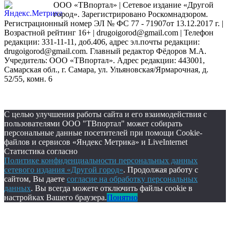
ООО «ТВпортал» | Сетевое издание «Другой
город». Зарегистрировано Роскомнадзором.
Регистрационный номер ЭЛ № ФС 77 - 71907от 13.12.2017 г. |
Возрастной рейтинг 16+ | drugoigorod@gmail.com
| Телефон
редакции: 331-11-11, доб.406, адрес эл.почты редакции:
drugoigorod@gmail.com. Главный редактор Фёдоров М.А.
Учредитель: ООО «ТВпортал». Адрес редакции: 443001,
Самарская обл., г. Самара, ул. Ульяновская/Ярмарочная, д.
52/55, комн. 6
С целью улучшения работы сайта и его взаимодействия с
пользователями ООО "ТВпортал" может собирать
персональные данные посетителей при помощи Cookie-
файлов и сервисов «Яндекс Метрика» и LiveInternet
Статистика согласно
Политике конфиденциальности персональных данных
сетевого издания «Другой город»
. Продолжая работу с
сайтом, Вы даете
согласие на обработку персональных
данных
. Вы всегда можете отключить файлы cookie в
настройках Вашего браузера.
Понятно