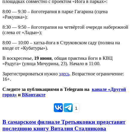
площадках совместно с проектом «Йога в парках»:
8:00 — 9:30 – йоготерапия в парке Гагарина (сцена
«Ракушка»);
8:30 — 9:50 – йоготерапия на четвёртой очереди набережной
(слева от «Ладьи»);
8:00 — 10:00 – хатха-йога в Струковском саду (поляна на
входе от «Кубатуры»).
В воскресенье,
19 июня
, общая практика йоги в КВЦ
«Радуга» (улица Мичурина, 23). Начало в 11:00.
Зарегистрироваться нужно
здесь
. Возрастное ограничение:
16+.
Следите за публикациями в Telegram на
канале «Другой
город»
и
ВКонтакте
1
В самарском филиале Третьяковки представят
последнюю книгу Виталия Стадникова