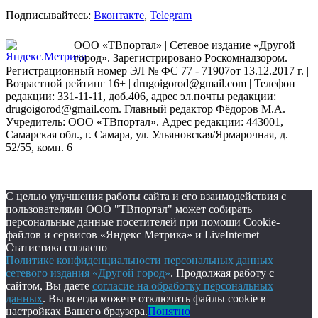
Подписывайтесь:
Вконтакте
,
Telegram
ООО «ТВпортал» | Сетевое издание «Другой
город». Зарегистрировано Роскомнадзором.
Регистрационный номер ЭЛ № ФС 77 - 71907от 13.12.2017 г. |
Возрастной рейтинг 16+ | drugoigorod@gmail.com
| Телефон
редакции: 331-11-11, доб.406, адрес эл.почты редакции:
drugoigorod@gmail.com. Главный редактор Фёдоров М.А.
Учредитель: ООО «ТВпортал». Адрес редакции: 443001,
Самарская обл., г. Самара, ул. Ульяновская/Ярмарочная, д.
52/55, комн. 6
С целью улучшения работы сайта и его взаимодействия с
пользователями ООО "ТВпортал" может собирать
персональные данные посетителей при помощи Cookie-
файлов и сервисов «Яндекс Метрика» и LiveInternet
Статистика согласно
Политике конфиденциальности персональных данных
сетевого издания «Другой город»
. Продолжая работу с
сайтом, Вы даете
согласие на обработку персональных
данных
. Вы всегда можете отключить файлы cookie в
настройках Вашего браузера.
Понятно