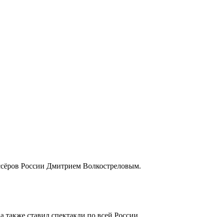
иссёров России Дмитрием Волкостреловым.
а также ставил спектакли по всей России.