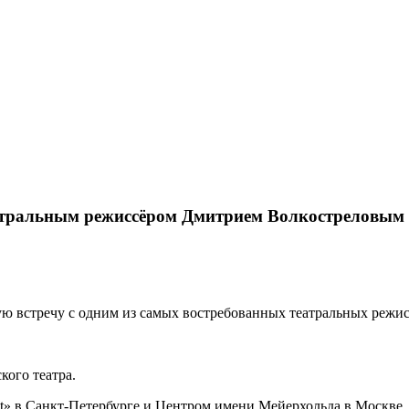
театральным режиссёром Дмитрием Волкостреловым
ную встречу с одним из самых востребованных театральных реж
ого театра.
t» в Санкт-Петербурге и Центром имени Мейерхольда в Москве, 