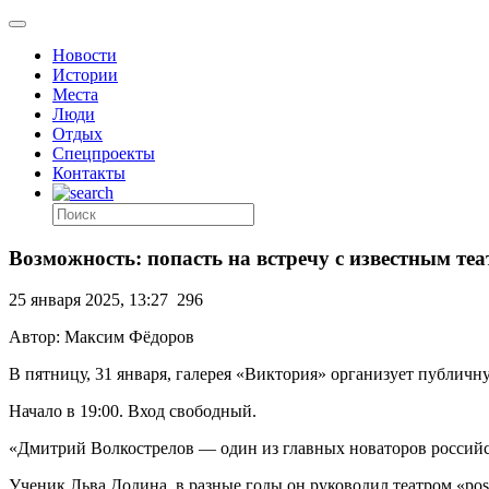
Новости
Истории
Места
Люди
Отдых
Спецпроекты
Контакты
Возможность: попасть на встречу с известным 
25 января 2025, 13:27
296
Автор: Максим Фёдоров
В пятницу, 31 января, галерея «Виктория» организует публич
Начало в 19:00. Вход свободный.
«Дмитрий Волкострелов — один из главных новаторов российск
Ученик Льва Додина, в разные годы он руководил театром «pos