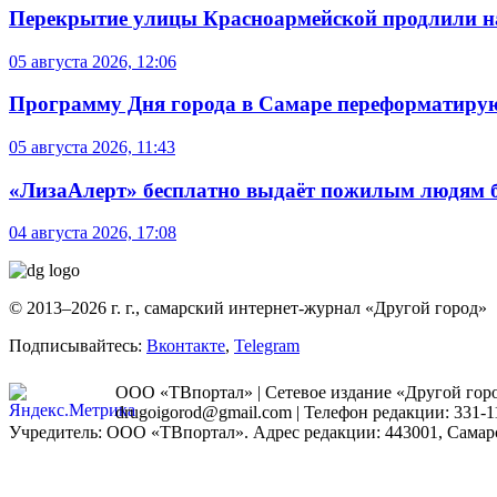
Перекрытие улицы Красноармейской продлили на
05 августа 2026, 12:06
Программу Дня города в Самаре переформатиру
05 августа 2026, 11:43
«ЛизаАлерт» бесплатно выдаёт пожилым людям б
04 августа 2026, 17:08
© 2013–2026 г. г., самарский интернет-журнал «Другой город»
Подписывайтесь:
Вконтакте
,
Telegram
ООО «ТВпортал» | Сетевое издание «Другой город
drugoigorod@gmail.com
| Телефон редакции: 331-1
Учредитель: ООО «ТВпортал». Адрес редакции: 443001, Самарская