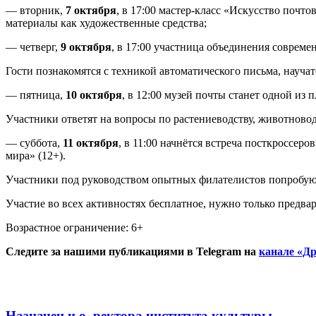
— вторник,
7 октября
, в 17:00 мастер-класс «Искусство поч
материалы как художественные средства;
— четверг,
9 октября
, в 17:00 участница объединения соврем
Гости познакомятся с техникой автоматического письма, науча
— пятница,
10 октября
, в 12:00 музей почты станет одной из
Участники ответят на вопросы по растениеводству, животново
— суббота,
11 октября
, в 11:00 начнётся встреча посткроссе
мира» (12+).
Участники под руководством опытных филателистов попробуют
Участие во всех активностях бесплатное, нужно только предва
Возрастное ограничение: 6+
Следите за нашими публикациями в Telegram на
канале «Др
Назначен и.о. ректора института культуры