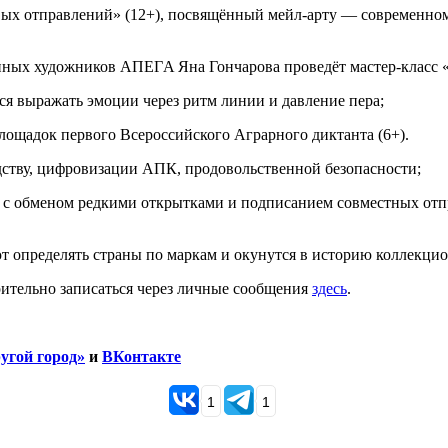
товых отправлений» (12+), посвящённый мейл-арту — современн
енных художников АПЕГA Яна Гончарова проведёт мастер-класс «Б
тся выражать эмоции через ритм линии и давление пера;
 площадок первого Всероссийского Аграрного диктанта (6+).
дству, цифровизации АПК, продовольственной безопасности;
ров с обменом редкими открытками и подписанием совместных отп
 определять страны по маркам и окунутся в историю коллекцио
рительно записаться через личные сообщения
здесь
.
угой город»
и
ВКонтакте
1
1