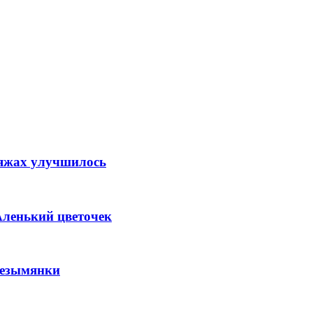
ляжах улучшилось
Аленький цветочек
Безымянки