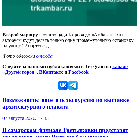
Второй маршрут
: от площади Кирова до «Амбара». Эти
автобусы будут делать только одну промежуточную остановку
на улице 22 партсъезда.
Фото обложки
отсюда
Следите за нашими публикациями в Telegram на
канале
«Другой город»
,
ВКонтакте
и
Facebook
Возможность: посетить экскурсию по выставке
архитектурного плаката
07 августа 2026, 17:33
В самарском филиале Третьяковки представят
последнюю книгу Виталия Стадникова