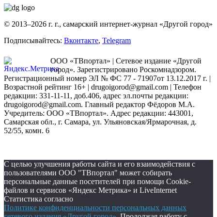
© 2013–2026 г. г., самарский интернет-журнал «Другой город»
Подписывайтесь:
Вконтакте
,
Telegram
ООО «ТВпортал» | Сетевое издание «Другой
город». Зарегистрировано Роскомнадзором.
Регистрационный номер ЭЛ № ФС 77 - 71907от 13.12.2017 г. |
Возрастной рейтинг 16+ | drugoigorod@gmail.com
| Телефон
редакции: 331-11-11, доб.406, адрес эл.почты редакции:
drugoigorod@gmail.com. Главный редактор Фёдоров М.А.
Учредитель: ООО «ТВпортал». Адрес редакции: 443001,
Самарская обл., г. Самара, ул. Ульяновская/Ярмарочная, д.
52/55, комн. 6
С целью улучшения работы сайта и его взаимодействия с
пользователями ООО "ТВпортал" может собирать
персональные данные посетителей при помощи Cookie-
файлов и сервисов «Яндекс Метрика» и LiveInternet
Статистика согласно
Политике конфиденциальности персональных данных
сетевого издания «Другой город»
. Продолжая работу с