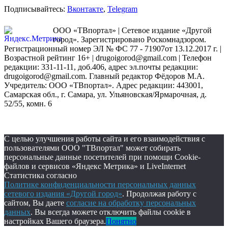
Подписывайтесь:
Вконтакте
,
Telegram
ООО «ТВпортал» | Сетевое издание «Другой
город». Зарегистрировано Роскомнадзором.
Регистрационный номер ЭЛ № ФС 77 - 71907от 13.12.2017 г. |
Возрастной рейтинг 16+ | drugoigorod@gmail.com
| Телефон
редакции: 331-11-11, доб.406, адрес эл.почты редакции:
drugoigorod@gmail.com. Главный редактор Фёдоров М.А.
Учредитель: ООО «ТВпортал». Адрес редакции: 443001,
Самарская обл., г. Самара, ул. Ульяновская/Ярмарочная, д.
52/55, комн. 6
С целью улучшения работы сайта и его взаимодействия с
пользователями ООО "ТВпортал" может собирать
персональные данные посетителей при помощи Cookie-
файлов и сервисов «Яндекс Метрика» и LiveInternet
Статистика согласно
Политике конфиденциальности персональных данных
сетевого издания «Другой город»
. Продолжая работу с
сайтом, Вы даете
согласие на обработку персональных
данных
. Вы всегда можете отключить файлы cookie в
настройках Вашего браузера.
Понятно