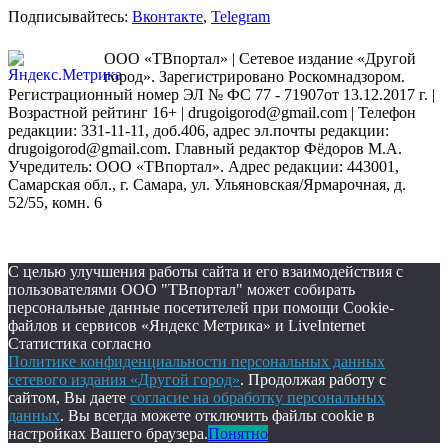
Подписывайтесь:
Вконтакте
,
Telegram
ООО «ТВпортал» | Сетевое издание «Другой
город». Зарегистрировано Роскомнадзором.
Регистрационный номер ЭЛ № ФС 77 - 71907от 13.12.2017 г. |
Возрастной рейтинг 16+ | drugoigorod@gmail.com
| Телефон
редакции: 331-11-11, доб.406, адрес эл.почты редакции:
drugoigorod@gmail.com. Главный редактор Фёдоров М.А.
Учредитель: ООО «ТВпортал». Адрес редакции: 443001,
Самарская обл., г. Самара, ул. Ульяновская/Ярмарочная, д.
52/55, комн. 6
С целью улучшения работы сайта и его взаимодействия с
пользователями ООО "ТВпортал" может собирать
персональные данные посетителей при помощи Cookie-
файлов и сервисов «Яндекс Метрика» и LiveInternet
Статистика согласно
Политике конфиденциальности персональных данных
сетевого издания «Другой город»
. Продолжая работу с
сайтом, Вы даете
согласие на обработку персональных
данных
. Вы всегда можете отключить файлы cookie в
настройках Вашего браузера.
Понятно