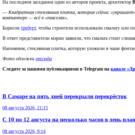
На последнем заседании один из авторов проекта, архитектор
В
—
Квадратная стеклянная плитка, которая сейчас «украшает»
компьютере — всё в «пикселях»
.
Борисов
требует
, чтобы строители использовали смальту или п
В ответ представители мэрии заявили, что смальта стоит слиш
Напомним, стеклянная плитка, которую уложили в чаше фонтан
Фото обложки
отсюда
Следите за нашими публикациями в Telegram на
канале «Др
В Самаре на пять дней перекрыли перекрёсток
08 августа 2026, 21:15
С 10 по 12 августа на несколько часов в день пл
08 августа 2026, 9:14