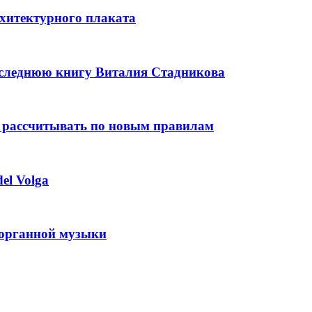
рхитектурного плаката
оследнюю книгу Виталия Стадникова
 рассчитывать по новым правилам
el Volga
 органной музыки