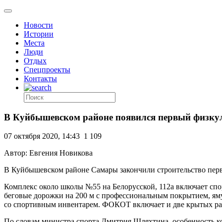
Новости
Истории
Места
Люди
Отдых
Спецпроекты
Контакты
В Куйбышевском районе появился первый физкул
07 октября 2020, 14:43
1 109
Автор: Евгения Новикова
В Куйбышевском районе Самары закончили строительство перв
Комплекс около школы №55 на Белорусской, 112а включает спо
беговые дорожки на 200 м с профессиональным покрытием, яму 
со спортивным инвентарем. ФОКОТ включает и две крытых разд
По словам министра спорта Дмитрия Шляхтина, особенность ко