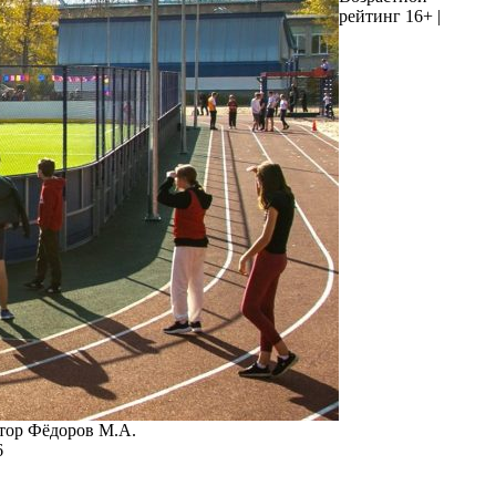
рейтинг 16+ |
ктор Фёдоров М.А.
6