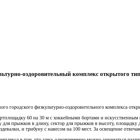
ьтурно-оздоровительный комплекс открытого ти
ого городского физкультурно-оздоровительного комплекса откр
ртплощадку 60 на 30 м с хоккейными бортами и искусственным 
для прыжков в длину, сектор для прыжков в высоту, площадку д
евалки, и трибуну с навесом на 100 мест. За освещение отвеча
мплекса в том, что здесь одновременно можно заниматься разл