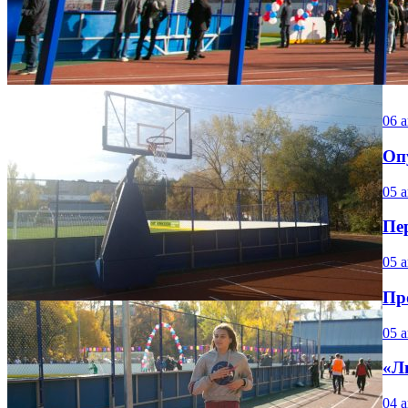
06 а
Оп
05 а
Пе
05 а
Пр
05 а
«Л
04 а