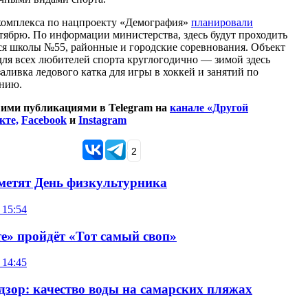
комплекса по нацпроекту «Демография»
планировали
тябрю. По информации министерства, здесь будут проходить
ся школы №55, районные и городские соревнования. Объект
для всех любителей спорта круглогодично — зимой здесь
аливка ледового катка для игры в хоккей и занятий по
нию.
шими публикациями в Telegram на
канале «Другой
кте,
Facebook
и
Instagram
2
метят День физкультурника
 15:54
е» пройдёт «Тот самый своп»
 14:45
дзор: качество воды на самарских пляжах