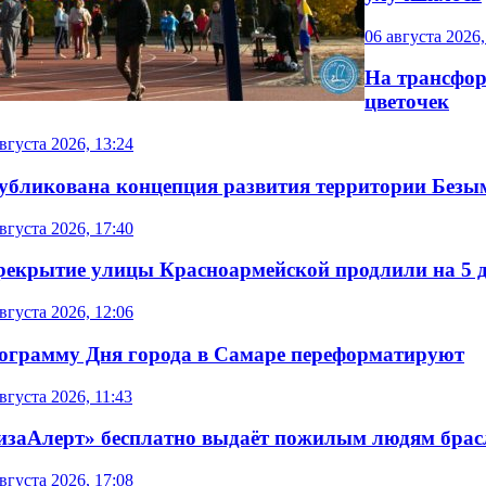
06 августа 2026,
На трансфор
цветочек
вгуста 2026, 13:24
убликована концепция развития территории Безы
вгуста 2026, 17:40
рекрытие улицы Красноармейской продлили на 5 
вгуста 2026, 12:06
ограмму Дня города в Самаре переформатируют
вгуста 2026, 11:43
изаАлерт» бесплатно выдаёт пожилым людям брас
вгуста 2026, 17:08