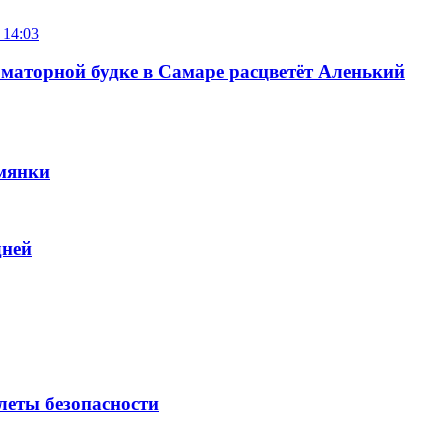
 14:03
маторной будке в Самаре расцветёт Аленький
мянки
дней
леты безопасности