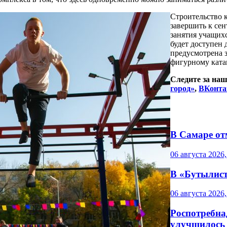
Строительство 
завершить к сен
занятия учащих
будет доступен 
предусмотрена з
фигурному ката
Следите за на
город»
,
ВКонта
В Самаре от
06 августа 2026,
В «Бутылист
06 августа 2026,
Роспотребна
улучшилось