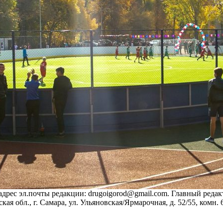
, адрес эл.почты редакции: drugoigorod@gmail.com. Главный реда
 обл., г. Самара, ул. Ульяновская/Ярмарочная, д. 52/55, комн. 