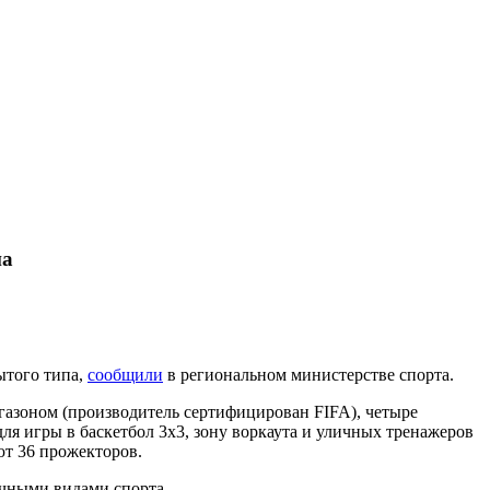
па
ытого типа,
сообщили
в региональном министерстве спорта.
газоном (производитель сертифицирован FIFA), четыре
ля игры в баскетбол 3х3, зону воркаута и уличных тренажеров
ют 36 прожекторов.
ичными видами спорта.