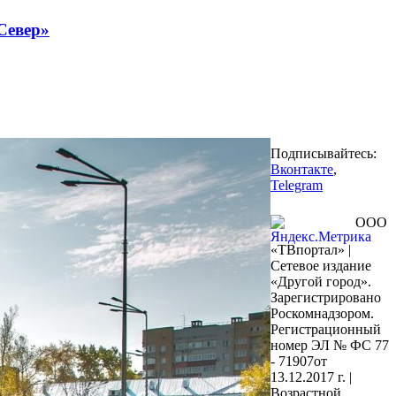
Север»
Подписывайтесь:
Вконтакте
,
Telegram
ООО
«ТВпортал» |
Сетевое издание
«Другой город».
Зарегистрировано
Роскомнадзором.
Регистрационный
номер ЭЛ № ФС 77
- 71907от
13.12.2017 г. |
Возрастной