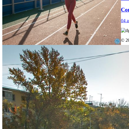
Со
04 а
© 2